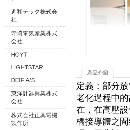
進和テック株式会
社
寺崎電気産業株式
会社
HOYT
LIGHTSTAR
產品介紹
DEIF A/S
定義：部分放
東洋計器興業株式
老化過程中的
会社
在，在高壓設
株式会社正興電機
橋接導體之間
製作所