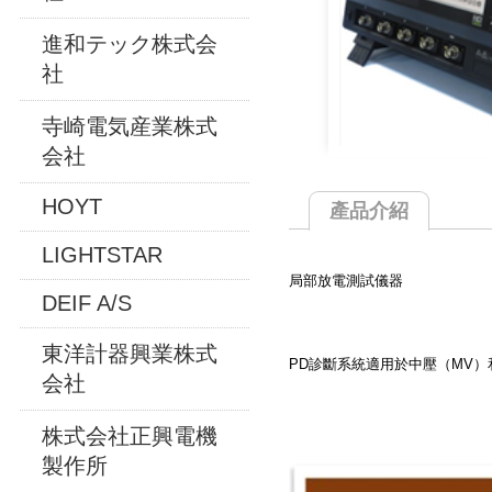
進和テック株式会
社
寺崎電気産業株式
会社
HOYT
產品介紹
LIGHTSTAR
局部放電測試儀器
DEIF A/S
東洋計器興業株式
PD診斷系統適用於中壓（MV
会社
株式会社正興電機
製作所